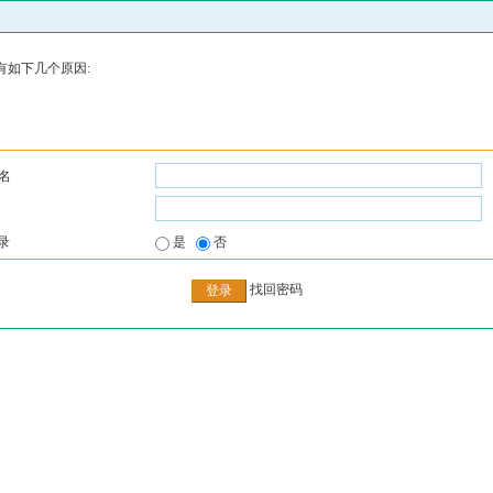
有如下几个原因:
名
录
是
否
找回密码