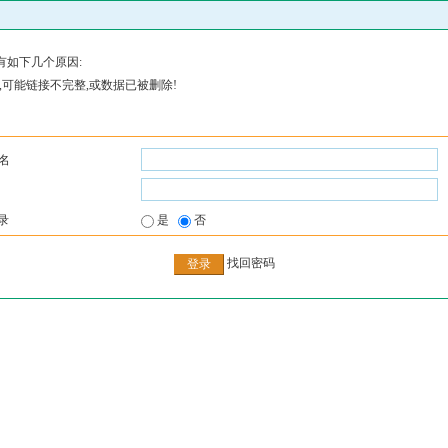
有如下几个原因:
,可能链接不完整,或数据已被删除!
名
录
是
否
找回密码