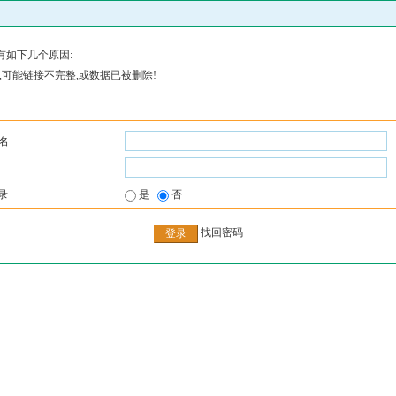
有如下几个原因:
,可能链接不完整,或数据已被删除!
名
录
是
否
找回密码